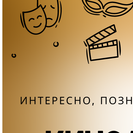
Коллективы
Открыть аккордеон
Народный ансамбль «Метелица»
Проекты
Поддержка
Календарь
Участникам СВО
Коллегам
Контакты
Поиск