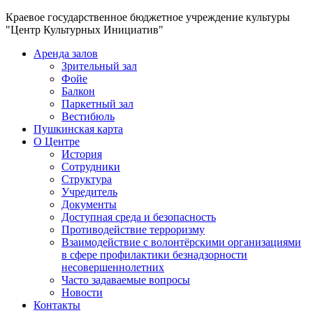
Краевое государственное бюджетное учреждение культуры
"Центр Культурных Инициатив"
Аренда залов
Зрительный зал
Фойе
Балкон
Паркетный зал
Вестибюль
Пушкинская карта
О Центре
История
Сотрудники
Структура
Учредитель
Документы
Доступная среда и безопасность
Противодействие терроризму
Взаимодействие с волонтёрскими организациями
в сфере профилактики безнадзорности
несовершеннолетних
Часто задаваемые вопросы
Новости
Контакты