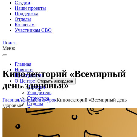
Студии
Наши проекты
Поддержка
Отделы
Коллегам
Участникам СВО
Поиск
Меню
Главная
Новости
Кинолекторий «Всемирный
Пространства
О Центре
Открыть аккордеон
день здоровья»
История
Учредитель
Структура
Главная
Афиша
Кино-урок
Кинолекторий «Всемирный день
Отделы
здоровья»
Документы
Доступная среда и безопасность
Новости
Студии
Открыть аккордеон
Студия отдела ремесел «Берестяных дел мастер»