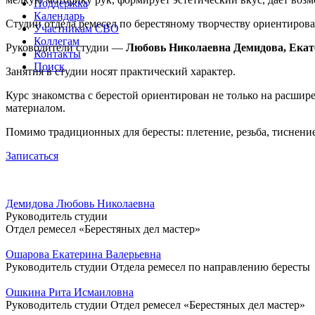
Поддержка
Календарь
Студии отдела ремесел по берестяному творчеству ориентирова
Участникам СВО
Коллегам
Руководители студии —
Любовь Николаевна
Демидова, Ека
Контакты
Поиск
Занятия в студии носят практический характер.
Курс знакомства с берестой ориентирован не только на расшире
материалом.
Помимо традиционных для бересты: плетение, резьба, тиснени
Записаться
Демидова Любовь Николаевна
Руководитель студии
Отдел ремесел «Берестяных дел мастер»
Ошарова Екатерина Валерьевна
Руководитель студии Отдела ремесел по направлению бересты
Ошкина Рита Исмаиловна
Руководитель студии Отдел ремесел «Берестяных дел мастер»