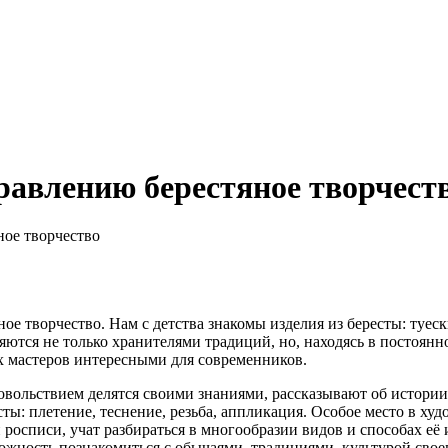
равлению берестяное творчест
ное творчество
е творчество. Нам с детства знакомы изделия из бересты: туеск
вляются не только хранителями традиций, но, находясь в постоян
х мастеров интересными для современников.
удовольствием делятся своими знаниями, рассказывают об истори
ты: плетение, теснение, резьба, аппликация. Особое место в х
росписи, учат разбираться в многообразии видов и способах её и
ожность познакомиться с обычаями, традициями, культурой свое