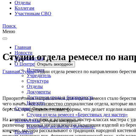
Отделы
Коллегам
Участникам СВО
Поиск
Меню
Главная
Новости
Студии отдела ремесел по нап
Пространства
О Центре
Открыть аккордеон
История
Главная
Студии
Студии отдела ремесел по направлению берестя
Учредитель
Структура
Отделы
Документы
Доступная среда и безопасность
Приоритетным направлением для отдела ремесел стало берестяно
Новости
чего начать, все это известно специалистам отдела, которые я
Студии
бересты, придумывают новые формы, что делает изделия наши
Открыть аккордеон
Студия отдела ремесел «Берестяных дел мастер»
На занятиях в студиях и различных мастер-классах мастера с 
Коллективы
Открыть аккордеон
различные техники изготовления и украшения изделий из берес
Народный ансамбль «Метелица»
конечно, мастера рассказывают о традициях народной кистевой 
Проекты
мелкую моторику рук, формирует эстетический вкус, даёт возм