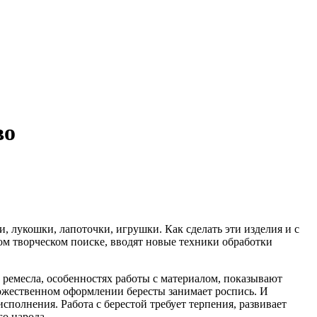
во
и, лукошки, лапоточки, игрушки. Как сделать эти изделия и с
ном творческом поиске, вводят новые техники обработки
и ремесла, особенностях работы с материалом, показывают
удожественном оформлении бересты занимает роспись. И
сполнения. Работа с берестой требует терпения, развивает
го народа