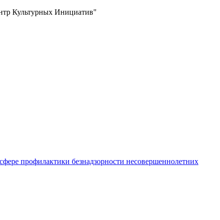
ентр Культурных Инициатив"
 сфере профилактики безнадзорности несовершеннолетних