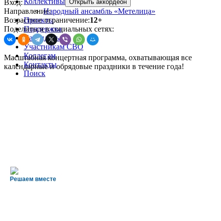
Коллективы
Вход:
Открыть аккордеон
Направление:
Народный ансамбль «Метелица»
Возрастное ограничение:
12+
Проекты
Поделиться в социальных сетях:
Поддержка
Календарь
Участникам СВО
Коллегам
Масштабная концертная программа, охватывающая все
Контакты
календарные и обрядовые праздники в течение года!
Поиск
Решаем вместе