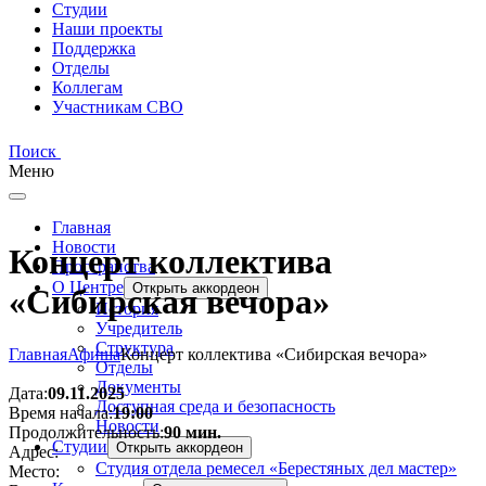
Студии
Наши проекты
Поддержка
Отделы
Коллегам
Участникам СВО
Поиск
Меню
Главная
Новости
Концерт коллектива
Пространства
О Центре
Открыть аккордеон
«Сибирская вечора»
История
Учредитель
Структура
Главная
Афиша
Концерт коллектива «Сибирская вечора»
Отделы
Документы
Дата:
09.11.2025
Доступная среда и безопасность
Время начала:
19:00
Новости
Продолжительность:
90 мин.
Студии
Открыть аккордеон
Адрес:
Студия отдела ремесел «Берестяных дел мастер»
Место: