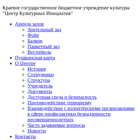
Краевое государственное бюджетное учреждение культуры
"Центр Культурных Инициатив"
Аренда залов
Зрительный зал
Фойе
Балкон
Паркетный зал
Вестибюль
Пушкинская карта
О Центре
История
Сотрудники
Структура
Учредитель
Документы
Доступная среда и безопасность
Противодействие терроризму
Взаимодействие с волонтёрскими организациями
в сфере профилактики безнадзорности
несовершеннолетних
Часто задаваемые вопросы
Новости
Контакты