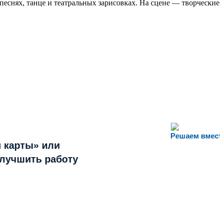
еснях, танце и театральных зарисовках. На сцене — творчески
Решаем вмес
 карты» или
улучшить работу