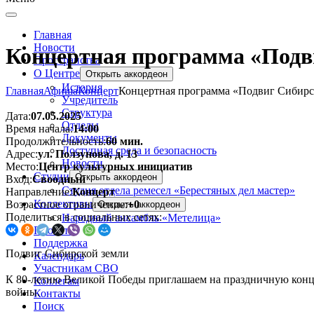
Главная
Новости
Концертная программа «Подв
Пространства
О Центре
Открыть аккордеон
История
Главная
Афиша
Концерт
Концертная программа «Подвиг Сибирс
Учредитель
Структура
Дата:
07.05.2025
Отделы
Время начала:
14:00
Документы
Продолжительность:
60 мин.
Доступная среда и безопасность
Адрес:
ул. Ползунова, д. 13
Новости
Место:
Центр культурных инициатив
Студии
Открыть аккордеон
Вход:
Своодный
Студия отдела ремесел «Берестяных дел мастер»
Направление:
Концерт
Коллективы
Возрастное ограничение:
+0
Открыть аккордеон
Поделиться в социальных сетях:
Народный ансамбль «Метелица»
Проекты
Поддержка
Подвиг Сибирской земли
Календарь
⠀
Участникам СВО
К 80-летию Великой Победы приглашаем на праздничную конц
Коллегам
войны.
Контакты
⠀
Поиск