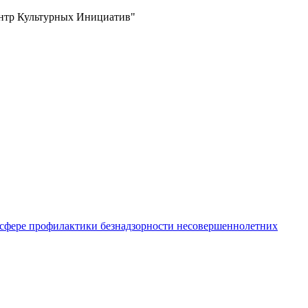
ентр Культурных Инициатив"
 сфере профилактики безнадзорности несовершеннолетних