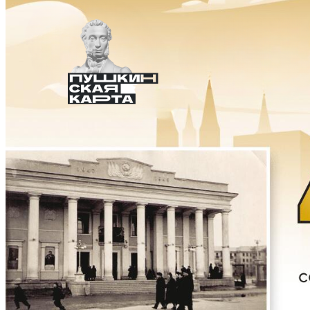
Коллективы
Открыть аккордеон
Народный ансамбль «Метелица»
Проекты
Поддержка
Календарь
Участникам СВО
Коллегам
Контакты
Поиск