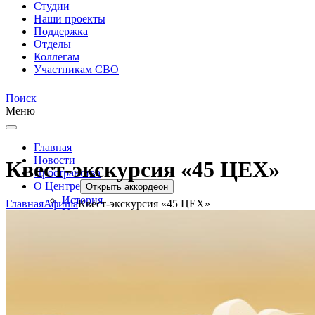
Студии
Наши проекты
Поддержка
Отделы
Коллегам
Участникам СВО
Поиск
Меню
Главная
Новости
Квест-экскурсия «45 ЦЕХ»
Пространства
О Центре
Открыть аккордеон
История
Главная
Афиша
Квест-экскурсия «45 ЦЕХ»
Учредитель
Структура
Отделы
Документы
Доступная среда и безопасность
Новости
Студии
Открыть аккордеон
Студия отдела ремесел «Берестяных дел мастер»