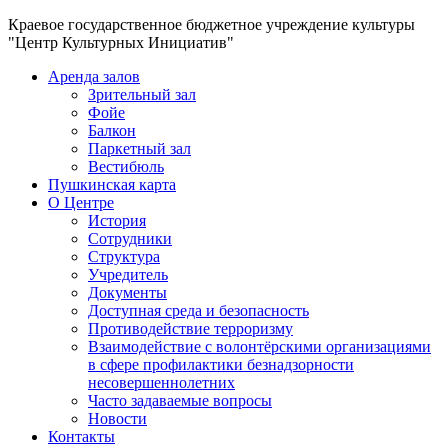
Краевое государственное бюджетное учреждение культуры
"Центр Культурных Инициатив"
Аренда залов
Зрительный зал
Фойе
Балкон
Паркетный зал
Вестибюль
Пушкинская карта
О Центре
История
Сотрудники
Структура
Учредитель
Документы
Доступная среда и безопасность
Противодействие терроризму
Взаимодействие с волонтёрскими организациями
в сфере профилактики безнадзорности
несовершеннолетних
Часто задаваемые вопросы
Новости
Контакты