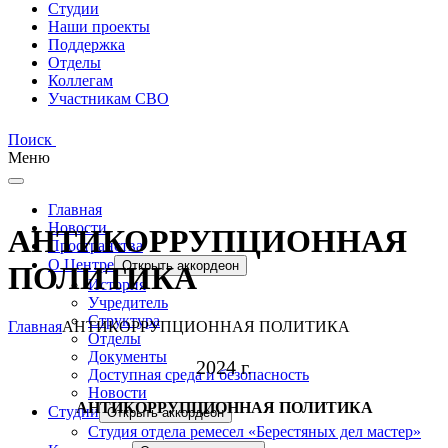
Студии
Наши проекты
Поддержка
Отделы
Коллегам
Участникам СВО
Поиск
Меню
Главная
Новости
АНТИКОРРУПЦИОННАЯ
Пространства
О Центре
Открыть аккордеон
ПОЛИТИКА
История
Учредитель
Структура
Главная
АНТИКОРРУПЦИОННАЯ ПОЛИТИКА
Отделы
Документы
2024 г.
Доступная среда и безопасность
Новости
АНТИКОРРУПЦИОННАЯ ПОЛИТИКА
Студии
Открыть аккордеон
Студия отдела ремесел «Берестяных дел мастер»