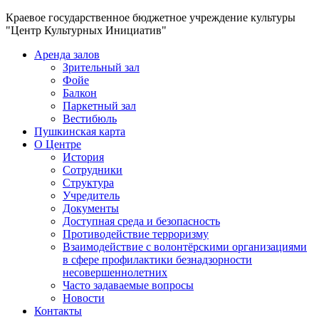
Краевое государственное бюджетное учреждение культуры
"Центр Культурных Инициатив"
Аренда залов
Зрительный зал
Фойе
Балкон
Паркетный зал
Вестибюль
Пушкинская карта
О Центре
История
Сотрудники
Структура
Учредитель
Документы
Доступная среда и безопасность
Противодействие терроризму
Взаимодействие с волонтёрскими организациями
в сфере профилактики безнадзорности
несовершеннолетних
Часто задаваемые вопросы
Новости
Контакты