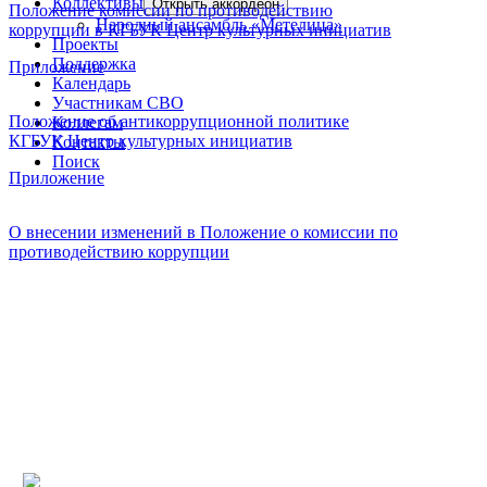
Коллективы
Открыть аккордеон
Положение комиссии по противодействию
Народный ансамбль «Метелица»
коррупции в КГБУК Центр культурных инициатив
Проекты
Поддержка
Приложение
Календарь
Участникам СВО
Положение об антикоррупционной политике
Коллегам
КГБУК Центр культурных инициатив
Контакты
Поиск
Приложение
О внесении изменений в Положение о комиссии по
противодействию коррупции