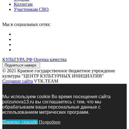
Коллегам
Участникам СВО
Мы в социальных сетях:
КУЛЬТУРА.
РФ
Оценка качества
Подняться наверх
© 2021 Краевое государственное бюджетное учреждение
культуры "ЦЕНТР КУЛЬТУРНЫХ ИНИЦИАТИВ"
Создание сайта
VTK.TEAM
Мы используем сookie Во время посещения сайта
polzunova13.ru вы соглашаетесь с тем, что мы
обрабатываем ваши персональные данные с
использованием метрических программ.
Понятно, спасибо
Подробнее