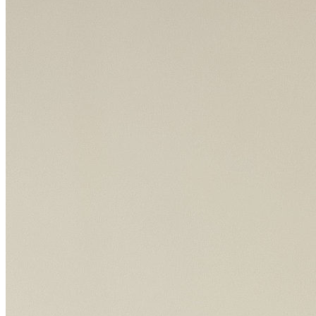
Коллективы
Открыть аккордеон
Народный ансамбль «Метелица»
Проекты
Поддержка
Календарь
Участникам СВО
Коллегам
Контакты
Поиск