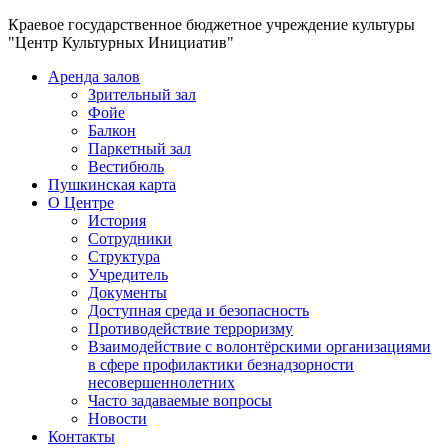
Краевое государственное бюджетное учреждение культуры
"Центр Культурных Инициатив"
Аренда залов
Зрительный зал
Фойе
Балкон
Паркетный зал
Вестибюль
Пушкинская карта
О Центре
История
Сотрудники
Структура
Учредитель
Документы
Доступная среда и безопасность
Противодействие терроризму
Взаимодействие с волонтёрскими организациями
в сфере профилактики безнадзорности
несовершеннолетних
Часто задаваемые вопросы
Новости
Контакты