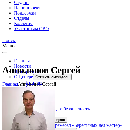
Студии
Наши проекты
Поддержка
Отделы
Коллегам
Участникам СВО
Поиск
Меню
Главная
Новости
Апполонов Сергей
Пространства
О Центре
Открыть аккордеон
История
Главная
Апполонов Сергей
Учредитель
Структура
Отделы
Документы
Доступная среда и безопасность
Новости
Студии
Открыть аккордеон
Студия отдела ремесел «Берестяных дел мастер»