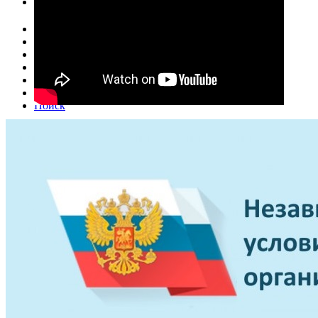
Коллективы
Открыть аккордеон
Народный ансамбль «Метелица»
Проекты
Поддержка
Календарь
Участникам СВО
Коллегам
Контакты
Поиск