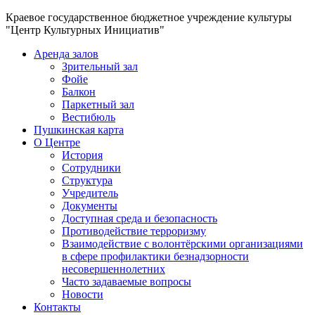
Краевое государственное бюджетное учреждение культуры
"Центр Культурных Инициатив"
Аренда залов
Зрительный зал
Фойе
Балкон
Паркетный зал
Вестибюль
Пушкинская карта
О Центре
История
Сотрудники
Структура
Учредитель
Документы
Доступная среда и безопасность
Противодействие терроризму
Взаимодействие с волонтёрскими организациями
в сфере профилактики безнадзорности
несовершеннолетних
Часто задаваемые вопросы
Новости
Контакты