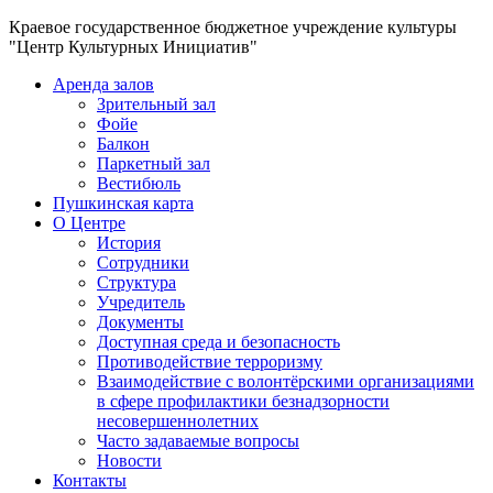
Краевое государственное бюджетное учреждение культуры
"Центр Культурных Инициатив"
Аренда залов
Зрительный зал
Фойе
Балкон
Паркетный зал
Вестибюль
Пушкинская карта
О Центре
История
Сотрудники
Структура
Учредитель
Документы
Доступная среда и безопасность
Противодействие терроризму
Взаимодействие с волонтёрскими организациями
в сфере профилактики безнадзорности
несовершеннолетних
Часто задаваемые вопросы
Новости
Контакты