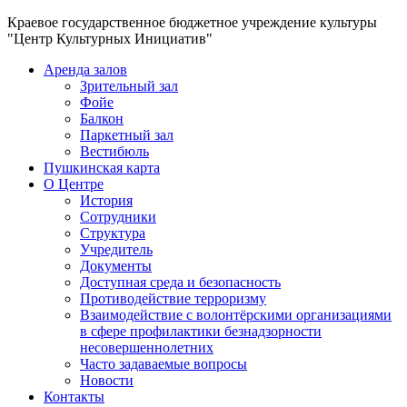
Краевое государственное бюджетное учреждение культуры
"Центр Культурных Инициатив"
Аренда залов
Зрительный зал
Фойе
Балкон
Паркетный зал
Вестибюль
Пушкинская карта
О Центре
История
Сотрудники
Структура
Учредитель
Документы
Доступная среда и безопасность
Противодействие терроризму
Взаимодействие с волонтёрскими организациями
в сфере профилактики безнадзорности
несовершеннолетних
Часто задаваемые вопросы
Новости
Контакты