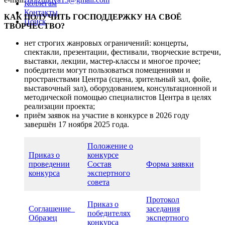
Коллегам
Контакты
КАК ПОЛУЧИТЬ ГОСПОДДЕРЖКУ НА СВОЁ
Поиск
ТВОРЧЕСТВО?
нет строгих жанровых ограничений: концерты,
спектакли, презентации, фестивали, творческие встречи,
выставки, лекции, мастер-классы и многое прочее;
победители могут пользоваться помещениями и
пространствами Центра (сцена, зрительный зал, фойе,
выставочный зал), оборудованием, консультационной и
методической помощью специалистов Центра в целях
реализации проекта;
приём заявок на участие в конкурсе в 2026 году
завершён 17 ноября 2025 года.
Положение о
Приказ о
конкурсе
проведении
Состав
Форма заявки
конкурса
экспертного
совета
Протокол
Приказ о
Соглашение_
заседания
победителях
Образец
экспертного
конкурса