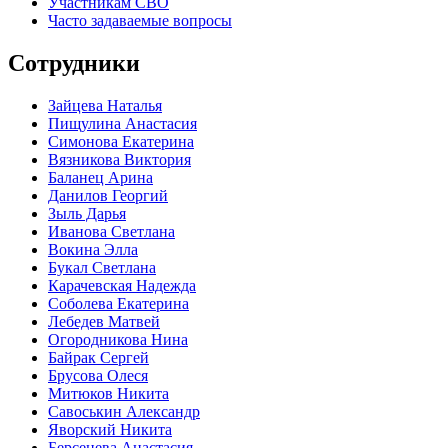
Участникам СВО
Часто задаваемые вопросы
Сотрудники
Зайцева Наталья
Пищулина Анастасия
Симонова Екатерина
Вязникова Виктория
Баланец Арина
Данилов Георгий
Зыль Дарья
Иванова Светлана
Вокина Элла
Букал Светлана
Карачевская Надежда
Соболева Екатерина
Лебедев Матвей
Огородникова Нина
Байрак Сергей
Брусова Олеся
Митюков Никита
Савоськин Александр
Яворский Никита
Берсенева Анастасия