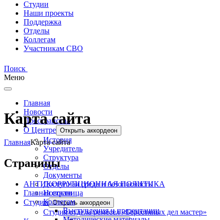
Студии
Наши проекты
Поддержка
Отделы
Коллегам
Участникам СВО
Поиск
Меню
Главная
Новости
Карта сайта
Пространства
О Центре
Открыть аккордеон
История
Главная
Карта сайта
Учредитель
Структура
Страницы
Отделы
Документы
АНТИКОРРУПЦИОННАЯ ПОЛИТИКА
Доступная среда и безопасность
Главная страница
Новости
Коллегам
Студии
Открыть аккордеон
Выступления и презентации
Студия отдела ремесел «Берестяных дел мастер»
Методические материалы