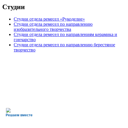
Студии
Студии отдела ремесел «Рукоделие»
Студии отдела ремесел по направлению
изобразительного творчества
Студии отдела ремесел по направлениям керамика и
гончарство
Студии отдела ремесел по направлению берестяное
творчество
Решаем вместе