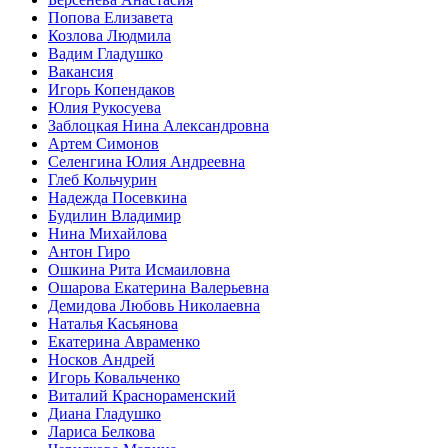
Попова Елизавета
Козлова Людмила
Вадим Гладушко
Вакансия
Игорь Копендаков
Юлия Рукосуева
Заблоцкая Нина Александровна
Артем Симонов
Селенгина Юлия Андреевна
Глеб Кольчурин
Надежда Посевкина
Будилин Владимир
Нина Михайлова
Антон Гиро
Ошкина Рита Исмаиловна
Ошарова Екатерина Валерьевна
Демидова Любовь Николаевна
Наталья Касьянова
Екатерина Авраменко
Носков Андрей
Игорь Ковальченко
Виталий Краснораменский
Диана Гладушко
Лариса Белкова