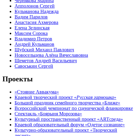
Чернякова Марина
Апполонов Сергей
Кульманова Надежда
Вадим Парилов
Анастасия Ахмерова
Елена Зелинская
Максим Сорока
Владимир Петров
Андрей Кульманов
Шубский Михаил Павлович
Новосельцева Алёна Вячеславовна
Шеметов Андрей Васильевич
Савоськин Сергей
Проекты
«Стояние Аввакума»
Краевой творческий проект «
Русская
гармошка
»
Большой праздник семейного творчества «Ближе»
Всероссийский чемпионат по сценической фланкировке
Спектакль «Боярыня Морозова»
Культурный пространственный проект «ARTсреда»
Краевой образовательный форум «Одетое сознание»
Культурно-образовательный проект «Творческий
десант»