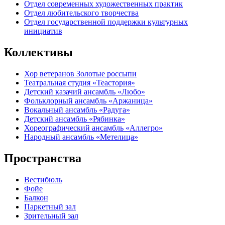
Отдел современных художественных практик
Отдел любительского творчества
Отдел государственной поддержки культурных
инициатив
Коллективы
Хор ветеранов Золотые россыпи
Театральная студия «Теастория»
Детский казачий ансамбль «Любо»
Фольклорный ансамбль «Аржаница»
Вокальный ансамбль «Радуга»
Детский ансамбль «Рябинка»
Хореографический ансамбль «Аллегро»
Народный ансамбль «Метелица»
Пространства
Вестибюль
Фойе
Балкон
Паркетный зал
Зрительный зал