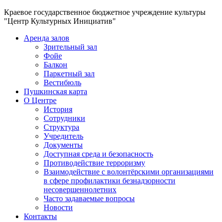
Краевое государственное бюджетное учреждение культуры
"Центр Культурных Инициатив"
Аренда залов
Зрительный зал
Фойе
Балкон
Паркетный зал
Вестибюль
Пушкинская карта
О Центре
История
Сотрудники
Структура
Учредитель
Документы
Доступная среда и безопасность
Противодействие терроризму
Взаимодействие с волонтёрскими организациями
в сфере профилактики безнадзорности
несовершеннолетних
Часто задаваемые вопросы
Новости
Контакты